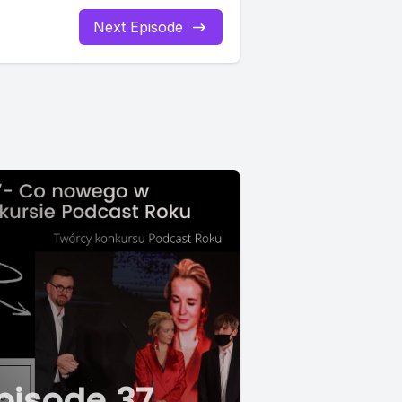
Next Episode
pisode 37