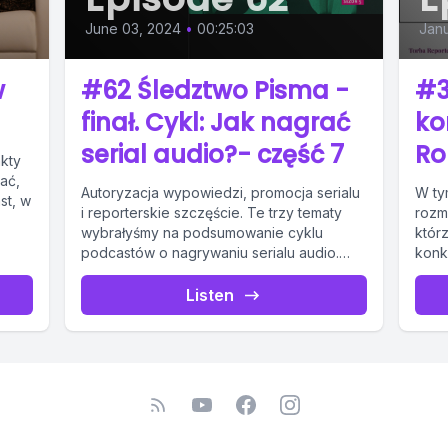
June 03, 2024
•
00:25:03
Janu
w
#62 Śledztwo Pisma -
#3
finał. Cykl: Jak nagrać
ko
serial audio?- część 7
Ro
kty
ać,
Autoryzacja wypowiedzi, promocja serialu
W ty
st, w
i reporterskie szczęście. Te trzy tematy
rozm
wybrałyśmy na podsumowanie cyklu
któr
podcastów o nagrywaniu serialu audio.
konku
Jeśli chcesz, abyśmy nagrały jeszcze...
konku
Listen