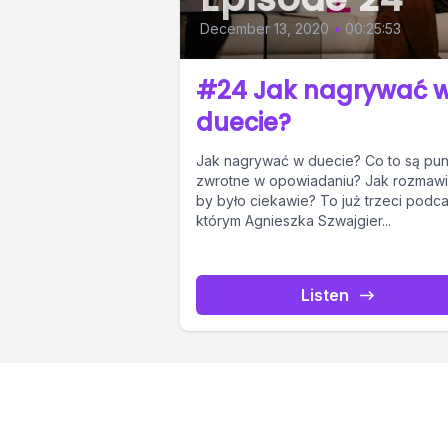
December 13, 2020
•
00:25:53
#24 Jak nagrywać 
duecie?
Jak nagrywać w duecie? Co to są pun
zwrotne w opowiadaniu? Jak rozmawi
by było ciekawie? To już trzeci podca
którym Agnieszka Szwajgier...
Listen