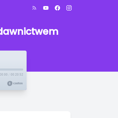
wydawnictwem
00:00
/
00:20:52