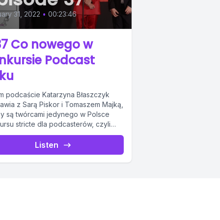
ary 31, 2022
•
00:23:46
7 Co nowego w
nkursie Podcast
ku
m podcaście Katarzyna Błaszczyk
awia z Sarą Piskor i Tomaszem Majką,
zy są twórcami jedynego w Polsce
rsu stricte dla podcasterów, czyli
rsu...
Listen