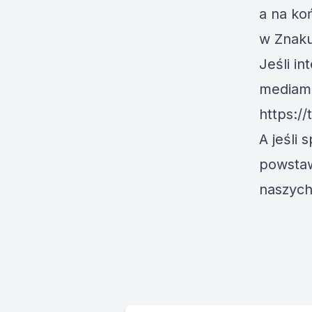
a na ko
w Znaku
Jeśli in
mediami
https://
A jeśli 
powstaw
naszych