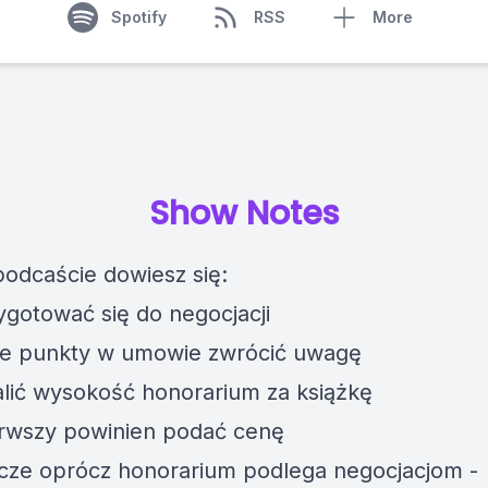
Spotify
RSS
More
Show Notes
odcaście dowiesz się:
zygotować się do negocjacji
re punkty w umowie zwrócić uwagę
talić wysokość honorarium za książkę
erwszy powinien podać cenę
zcze oprócz honorarium podlega negocjacjom -