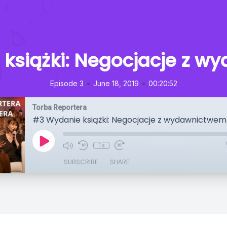
książki: Negocjacje z 
•
•
Episode 3
June 18, 2019
00:20:52
Torba Reportera
#3 Wydanie książki: Negocjacje z wydawnictwem
1x
SUBSCRIBE
SHARE