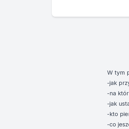
W tym p
-jak pr
-na któ
-jak us
-kto pi
-co jes