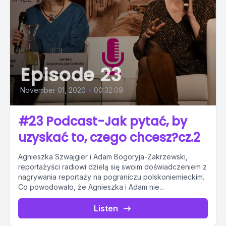
Episode 23
November 01, 2020
•
00:32:09
#23 Podcast-Jak pytać, by
uzyskać to, czego chcesz?cz.2
Agnieszka Szwajgier i Adam Bogoryja-Zakrzewski,
reportażyści radiowi dzielą się swoim doświadczeniem z
nagrywania reportaży na pograniczu polskoniemieckim.
Co powodowało, że Agnieszka i Adam nie...
Listen