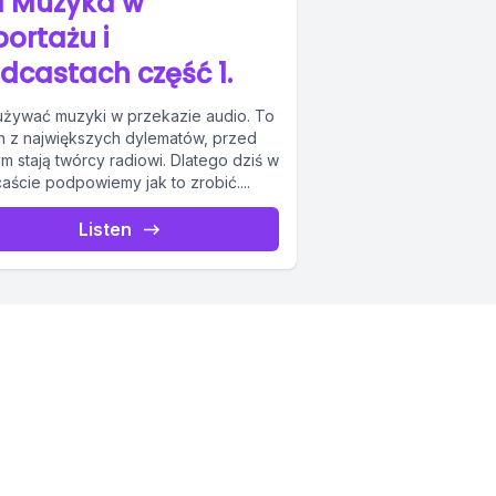
1 Muzyka w
portażu i
dcastach część 1.
używać muzyki w przekazie audio. To
n z największych dylematów, przed
m stają twórcy radiowi. Dlatego dziś w
aście podpowiemy jak to zrobić....
Listen