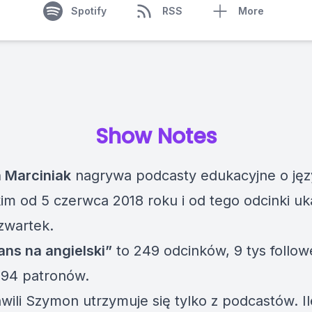
Spotify
RSS
More
Show Notes
 Marciniak
nagrywa podcasty edukacyjne o ję
kim od
5 czerwca 2018 roku i od tego odcinki uk
czwartek.
ns na angielski”
to 249 odcinków, 9 tys follo
794 patronów.
hwili Szymon utrzymuje się tylko z podcastów. Il