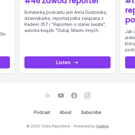
#46 Zawód reporter
#1
re
Bohaterką podcastu jest Anna Dudzińska,
po
dziennikarka, reportażystka związana z
Radiem 357 i "Raportem o stanie świata",
autorka książki "Dubaj. Miasto innych
Jak 
Oto
ludzi". Z tego...
jede
który
podc
Listen
Podcast
About
Subscribe
© 2026 Torba Reportera - Powered by
Castos