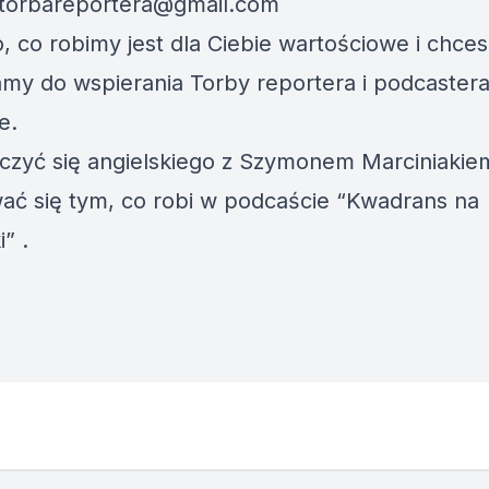
torbareportera@gmail.com
to, co robimy jest dla Ciebie wartościowe i chce
amy do wspierania
Torby reportera i podcaster
e.
czyć się angielskiego z Szymonem Marciniakiem
wać się tym, co robi w podcaście
“Kwadrans na
i”
.