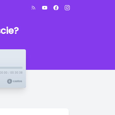
cie?
00:00
/
00:30:38