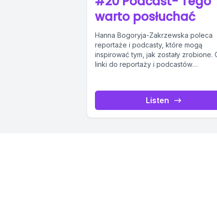
#20 Podcast- Tego
warto posłuchać
Hanna Bogoryja-Zakrzewska poleca
reportaże i podcasty, które mogą
inspirować tym, jak zostały zrobione. 
linki do reportaży i podcastów
wymienionych w dzisiejszym odcinku:
“Dwie...
Listen