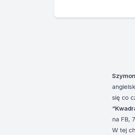
Szymon
angiels
się co 
“Kwadra
na FB, 
W tej c