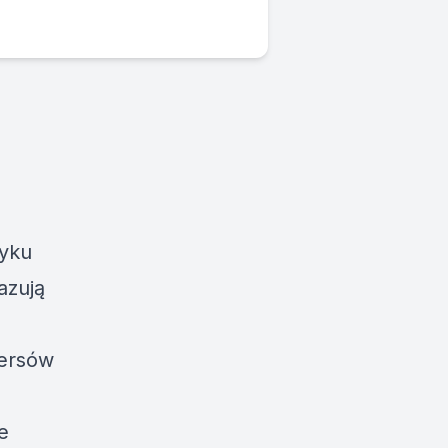
zyku
azują
wersów
e