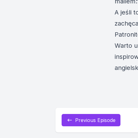
mailem:
A jeśli 
zachęc
Patronit
Warto u
inspiro
angielsk
Previous Episode