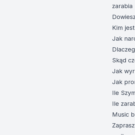
zarabia
Dowiesz
Kim jes
Jak nar
Dlaczeg
Skąd cz
Jak wyr
Jak pr
Ile Szy
Ile zar
Music b
Zaprasz