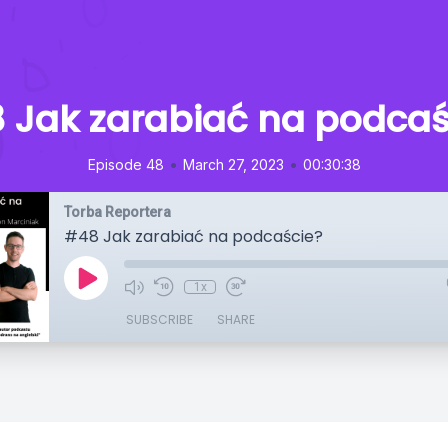
 Jak zarabiać na podcaś
•
•
Episode 48
March 27, 2023
00:30:38
Torba Reportera
#48 Jak zarabiać na podcaście?
1x
SUBSCRIBE
SHARE