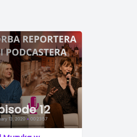
pisode 12
ary 13, 2020
•
00:23:57