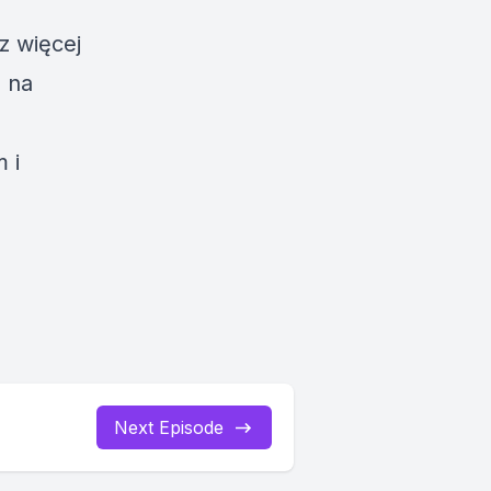
sz więcej
a na
 i
Next Episode