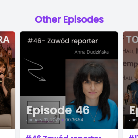
Other Episodes
Episode 46
E
January 31, 2023
•
00:36:54
Janu